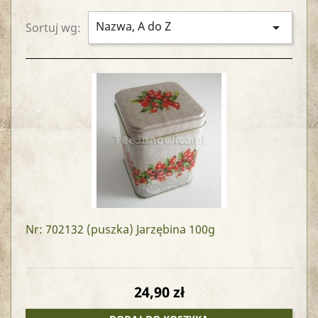
Nazwa, A do Z

Sortuj wg:
Nr: 702132
(puszka) Jarzębina 100g
24,90 zł