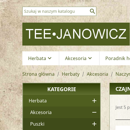

keyboard_arrow_down
keyboard_arrow_down
Herbata
Akcesoria
Poradnik h
Strona główna
Herbaty
Akcesoria
Naczyn
CZAJ
KATEGORIE

Herbata
Jest 5 

Akcesoria

Puszki