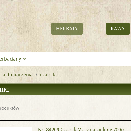
HERBATY
KAWY
keyboard_arrow_down
erbaciany
ia do parzenia
czajniki
NIKI
produktów.
Nr: 84209
Czajnik Matylda zielony 700ml.