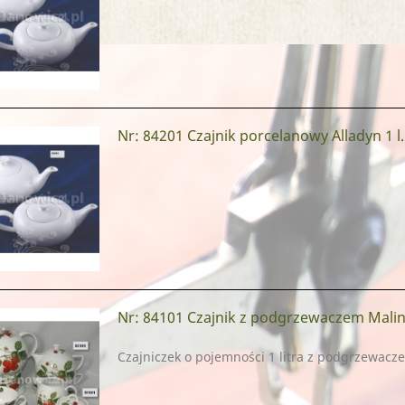
Nr: 84201
Czajnik porcelanowy Alladyn 1 l.
Nr: 84101
Czajnik z podgrzewaczem Mali
Czajniczek o pojemności 1 litra z podgrzewacz