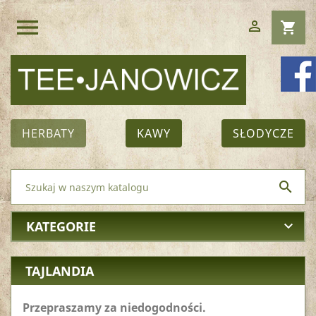
menu

shopping_cart
HERBATY
KAWY
SŁODYCZE

KATEGORIE
keyboard_arrow_down
TAJLANDIA
Przepraszamy za niedogodności.