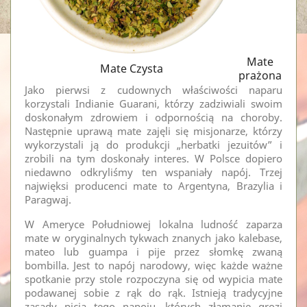
Mate
Mate Czysta
prażona
Jako pierwsi z cudownych właściwości naparu
korzystali Indianie Guarani, którzy zadziwiali swoim
doskonałym zdrowiem i odpornością na choroby.
Następnie uprawą mate zajęli się misjonarze, którzy
wykorzystali ją do produkcji „herbatki jezuitów” i
zrobili na tym doskonały interes. W Polsce dopiero
niedawno odkryliśmy ten wspaniały napój. Trzej
najwięksi producenci mate to Argentyna, Brazylia i
Paragwaj.
W Ameryce Południowej lokalna ludność zaparza
mate w oryginalnych tykwach znanych jako kalebase,
mateo lub guampa i pije przez słomkę zwaną
bombilla. Jest to napój narodowy, więc każde ważne
spotkanie przy stole rozpoczyna się od wypicia mate
podawanej sobie z rąk do rąk. Istnieją tradycyjne
zasady picia tego napoju, których złamanie grozi