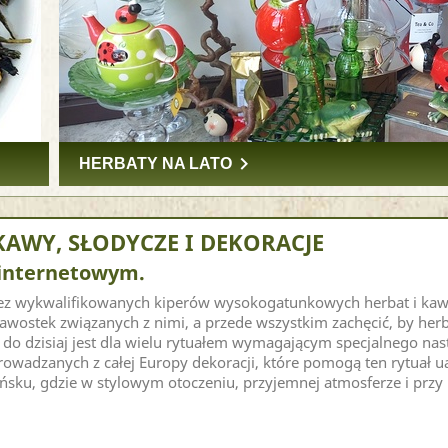
keyboard_arrow_right
HERBATY NA LATO
KAWY, SŁODYCZE I DEKORACJE
 internetowym.
ez wykwalifikowanych kiperów wysokogatunkowych herbat i kaw 
awostek związanych z nimi, a przede wszystkim zachęcić, by herbat
i do dzisiaj jest dla wielu rytuałem wymagającym specjalnego nas
owadzanych z całej Europy dekoracji, które pomogą ten rytuał ua
sku, gdzie w stylowym otoczeniu, przyjemnej atmosferze i prz