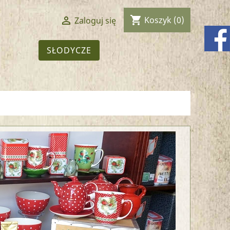
shopping_cart

Koszyk
(0)
Zaloguj się
SŁODYCZE