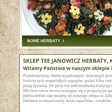
keyboard_arrow_right
NOWE HERBATY
SKLEP TEE JANOWICZ HERBATY, 
Witamy Państwa w naszym sklepie
Przedstawiamy ofertę wyjątkowych, dobranych prz
historię tych wspaniałych napojów, podać kilka ciek
pasją życiową. Ich picie ma wielowiekową tradycję 
Wkrótce nasza strona wzbogaci się o propozycje spr
Jednocześnie zapraszamy do naszego sklepu w Gdań
Państwa w niesamowity świat zapachów i smaków.