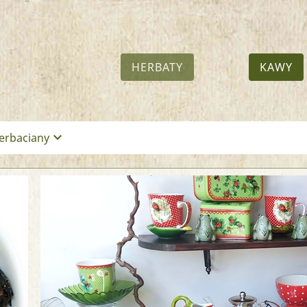
HERBATY
KAWY
keyboard_arrow_down
erbaciany