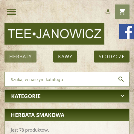
menu

shopping_cart
HERBATY
KAWY
SŁODYCZE

KATEGORIE
keyboard_arrow_down
HERBATA SMAKOWA
Jest 78 produktów.