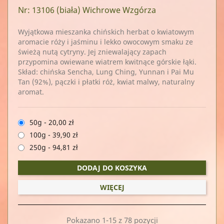
Nr: 13106
(biała) Wichrowe Wzgórza
Wyjątkowa mieszanka chińskich herbat o kwiatowym
aromacie róży i jaśminu i lekko owocowym smaku ze
świeżą nutą cytryny. Jej zniewalający zapach
przypomina owiewane wiatrem kwitnące górskie łąki.
Skład: chińska Sencha, Lung Ching, Yunnan i Pai Mu
Tan (92%), pączki i płatki róż, kwiat malwy, naturalny
aromat.
50g
-
20,00 zł
100g
-
39,90 zł
250g
-
94,81 zł
DODAJ DO KOSZYKA
WIĘCEJ
Pokazano 1-15 z 78 pozycji