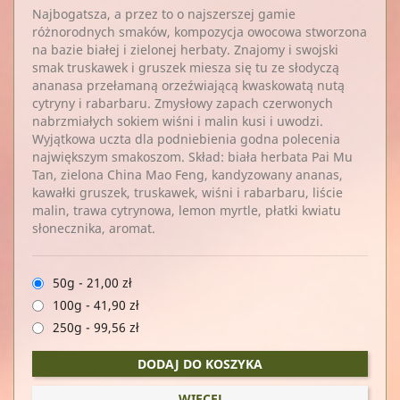
Najbogatsza, a przez to o najszerszej gamie
różnorodnych smaków, kompozycja owocowa stworzona
na bazie białej i zielonej herbaty. Znajomy i swojski
smak truskawek i gruszek miesza się tu ze słodyczą
ananasa przełamaną orzeźwiającą kwaskowatą nutą
cytryny i rabarbaru. Zmysłowy zapach czerwonych
nabrzmiałych sokiem wiśni i malin kusi i uwodzi.
Wyjątkowa uczta dla podniebienia godna polecenia
największym smakoszom. Skład: biała herbata Pai Mu
Tan, zielona China Mao Feng, kandyzowany ananas,
kawałki gruszek, truskawek, wiśni i rabarbaru, liście
malin, trawa cytrynowa, lemon myrtle, płatki kwiatu
słonecznika, aromat.
50g
-
21,00 zł
100g
-
41,90 zł
250g
-
99,56 zł
DODAJ DO KOSZYKA
WIĘCEJ