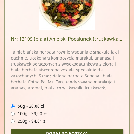
Nr: 13105
(biała) Anielski Pocałunek (truskawka i ananas)
Ta niebiańska herbata równie wspaniale smakuje jak i
pachnie. Doskonała kompozycja marakui, ananasa i
truskawek połączonych z wysokogatunkową zieloną i
białą herbatą stworzona została specjalnie dla
zakochanych. Skład: zielona herbata Sencha i biała
herbata China Pai Mu Tan, kandyzowana marakuja i
ananas, aromat, płatki róży i kawałki truskawek.
50g
-
20,00 zł
100g
-
39,90 zł
250g
-
94,81 zł
DODAJ DO KOSZYKA