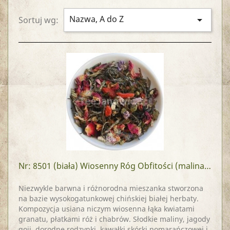
Nazwa, A do Z

Sortuj wg:
Nr: 8501
(biała) Wiosenny Róg Obfitości (malina, cytryna, goji)
Niezwykle barwna i różnorodna mieszanka stworzona
na bazie wysokogatunkowej chińskiej białej herbaty.
Kompozycja usiana niczym wiosenna łąka kwiatami
granatu, płatkami róż i chabrów. Słodkie maliny, jagody
goji, dorodne rodzynki, kawałki skórki pomarańczowej i