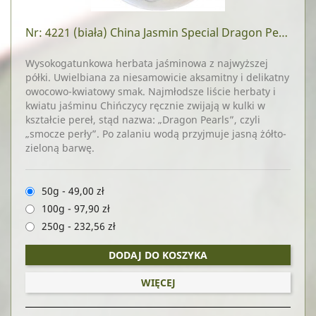
Nr: 4221
(biała) China Jasmin Special Dragon Pearls
Wysokogatunkowa herbata jaśminowa z najwyższej
półki. Uwielbiana za niesamowicie aksamitny i delikatny
owocowo-kwiatowy smak. Najmłodsze liście herbaty i
kwiatu jaśminu Chińczycy ręcznie zwijają w kulki w
kształcie pereł, stąd nazwa: „Dragon Pearls”, czyli
„smocze perły”. Po zalaniu wodą przyjmuje jasną żółto-
zieloną barwę.
50g
-
49,00 zł
100g
-
97,90 zł
250g
-
232,56 zł
DODAJ DO KOSZYKA
WIĘCEJ