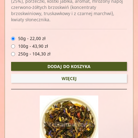
(25%), porzeczki, kostki jabłka, aromat, mrożony napój
czerwono-żółtych brzoskwiń (koncentraty
brzoskwiniowy, truskawkowy i z czarnej marchwi},
kwiaty słonecznika.
50g
-
22,00 zł
100g
-
43,90 zł
250g
-
104,30 zł
DODAJ DO KOSZYKA
WIĘCEJ