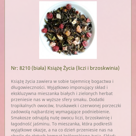
Nr: 8210
(biała) Książę Życia (liczi i brzoskwinia)
Książę życia zawiera w sobie tajemnicę bogactwa i
długowieczności. Wyjątkowo imponujący skład i
ekskluzywna mieszanka białych i zielonych herbat
przeniesie nas w wyższe sfery smaku. Dodatki
tropikalnych owoców, truskawek i czerwonej porzeczki
zadowolą najbardziej wymagające podniebienie.
Smakosze odnajdą nutę owocu liczi, brzoskwinię i
łagodność jaśminu. To mieszanka, która podkreśli
wyjątkowe okazje, a na co dzień przeniesie nas na
chwilę do złotych komnat królewskiego życia. Skład: