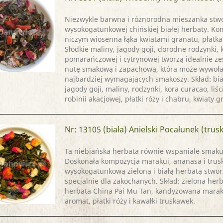
Niezwykle barwna i różnorodna mieszanka stw
wysokogatunkowej chińskiej białej herbaty. Ko
niczym wiosenna łąka kwiatami granatu, płatka
Słodkie maliny, jagody goji, dorodne rodzynki, 
pomarańczowej i cytrynowej tworzą idealnie 
nutę smakową i zapachową, która może wywoła
najbardziej wymagających smakoszy. Skład: bia
jagody goji, maliny, rodzynki, kora curacao, liśc
robinii akacjowej, płatki róży i chabru, kwiaty 
Nr: 13105
(biała) Anielski Pocałunek (tru
Ta niebiańska herbata równie wspaniale smakuj
Doskonała kompozycja marakui, ananasa i trus
wysokogatunkową zieloną i białą herbatą stwor
specjalnie dla zakochanych. Skład: zielona herb
herbata China Pai Mu Tan, kandyzowana marak
aromat, płatki róży i kawałki truskawek.