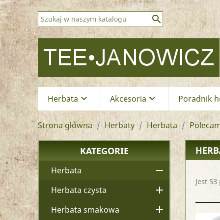

keyboard_arrow_down
keyboard_arrow_down
Herbata
Akcesoria
Poradnik h
Strona główna
Herbaty
Herbata
Poleca
HERB
KATEGORIE

Herbata
Jest 53

Herbata czysta

Herbata smakowa