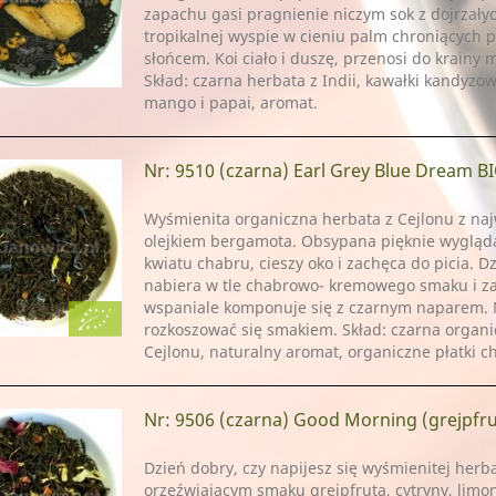
zapachu gasi pragnienie niczym sok z dojrzały
tropikalnej wyspie w cieniu palm chroniących
słońcem. Koi ciało i duszę, przenosi do krainy 
Skład: czarna herbata z Indii, kawałki kandyz
mango i papai, aromat.
Nr: 9510
(czarna) Earl Grey Blue Dream B
Wyśmienita organiczna herbata z Cejlonu z naj
olejkiem bergamota. Obsypana pięknie wygląd
kwiatu chabru, cieszy oko i zachęca do picia. D
nabiera w tle chabrowo- kremowego smaku i za
wspaniale komponuje się z czarnym naparem. N
rozkoszować się smakiem. Skład: czarna organi
Cejlonu, naturalny aromat, organiczne płatki c
Nr: 9506
(czarna) Good Morning (grejpfrut, cytryn
Dzień dobry, czy napijesz się wyśmienitej herba
orzeźwiającym smaku grejpfruta, cytryny, limon