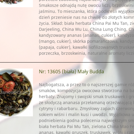
Smakosze odnajdą nutę owocu liczi, brzoskwini
jaśminu. To mieszanka, która podkreśli wyjątko
dzień przeniesie nas na chwilę do złotych kom
życia. Skład: biała herbata China Pai Mu Tan, z
Darjeeling, China Wu Lu, China Lung Ching, Ch
kandyzowany ananas (ananas, cukier), kandy
(mango, cukier), skórka pomarańczowa, kandy
(papaja, cukier), kawałki liofilizowanych trusk
porzeczka, brzoskwinia, naturalne aromaty liczi
Nr: 13605
(biała) Mały Budda
Najbogatsza, a przez to o najszerszej gamie r
smaków, kompozycja owocowa stworzona na bazie
herbaty. Znajomy i swojski smak truskawek i gr
ze słodyczą ananasa przełamaną orzeźwiającą
cytryny i rabarbaru. Zmysłowy zapach czerwon
sokiem wiśni i malin kusi i uwodzi. Wyjątkowa u
podniebienia godna polecenia największym sm
biała herbata Pai Mu Tan, zielona China Mao 
ananas, kawałki gruszek, truskawek, wiśni i rab