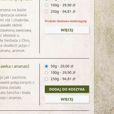
100g
-
39,90 zł
orzona na bazie
250g
-
94,81 zł
mpozycja usiana
mi róż i chabrów.
Produkt chwilowo niedostępny.
kawałki skórki
WIĘCEJ
zestawioną owocową
ć ekstazę u
ła herbata z Chin,
ie słodkich jeżyn i
granatu, aromat.
skawka i ananas)
50g
-
20,00 zł
100g
-
39,90 zł
e jak i pachnie.
250g
-
94,81 zł
kawek połączonych z
zona została
DODAJ DO KOSZYKA
ata Sencha i biała
uja i ananas,
WIĘCEJ