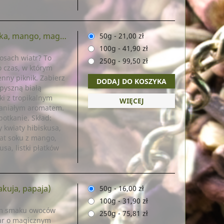
 mango, magnolia)
50g
-
21,00 zł
100g
-
41,90 zł
łosach wiatr? To
250g
-
99,50 zł
o czas, w którym
enny piknik. Zabierz
DODAJ DO KOSZYKA
epyszną białą
ki z tropikalnym
WIĘCEJ
paniałym aromatem.
potkanie. Skład:
 kwiaty hibiskusa,
at soku z mango,
sa, listki płatków
kuja, papaja)
50g
-
16,00 zł
100g
-
31,90 zł
nym smaku owoców
250g
-
75,81 zł
ar o magicznym