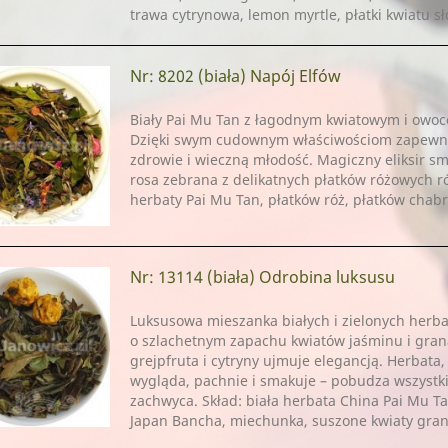
trawa cytrynowa, lemon myrtle, płatki kwiatu s
Nr: 8202
(biała) Napój Elfów
Biały Pai Mu Tan z łagodnym kwiatowym i ow
Dzięki swym cudownym właściwościom zapewn
zdrowie i wieczną młodość. Magiczny eliksir s
rosa zebrana z delikatnych płatków różowych ró
herbaty Pai Mu Tan, płatków róż, płatków chabr
Nr: 13114
(biała) Odrobina luksusu
Luksusowa mieszanka białych i zielonych herbat
o szlachetnym zapachu kwiatów jaśminu i grana
grejpfruta i cytryny ujmuje elegancją. Herbata,
wygląda, pachnie i smakuje – pobudza wszystki
zachwyca. Skład: biała herbata China Pai Mu Ta
Japan Bancha, miechunka, suszone kwiaty gran