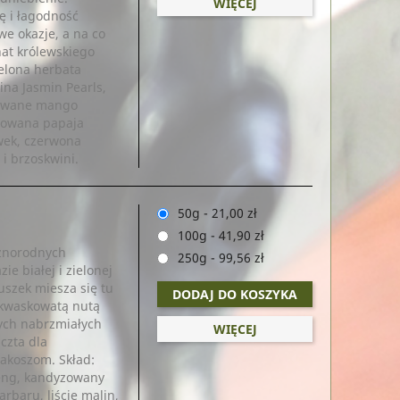
WIĘCEJ
ę i łagodność
we okazje, a na co
nat królewskiego
ielona herbata
ina Jasmin Pearls,
zowane mango
zowana papaja
awek, czerwona
 i brzoskwini.
50g
-
21,00 zł
100g
-
41,90 zł
óżnorodnych
250g
-
99,56 zł
 białej i zielonej
uszek miesza się tu
DODAJ DO KOSZYKA
 kwaskowatą nutą
ych nabrzmiałych
WIĘCEJ
czta dla
akoszom. Skład:
Feng, kandyzowany
arbaru, liście malin,