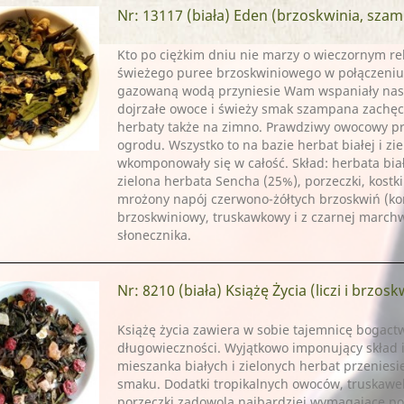
Nr: 13117
(biała) Eden (brzoskwinia, sza
Kto po ciężkim dniu nie marzy o wieczornym re
świeżego puree brzoskwiniowego w połączeni
gazowaną wodą przyniesie Wam wspaniały nastr
dojrzałe owoce i świeży smak szampana zachęca
herbaty także na zimno. Prawdziwy owocowy pr
ogrodu. Wszystko to na bazie herbat białej i zie
wkomponowały się w całość. Skład: herbata bia
zielona herbata Sencha (25%), porzeczki, kostki
mrożony napój czerwono-żółtych brzoskwiń (ko
brzoskwiniowy, truskawkowy i z czarnej marchw
słonecznika.
Nr: 8210
(biała) Książę Życia (liczi i brzosk
Książę życia zawiera w sobie tajemnicę bogactw
długowieczności. Wyjątkowo imponujący skład 
mieszanka białych i zielonych herbat przeniesi
smaku. Dodatki tropikalnych owoców, truskawe
porzeczki zadowolą najbardziej wymagające po