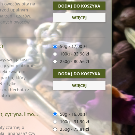
ch owoców pity na
DODAJ DO KOSZYKA
 przed upalnym
marzeń i czarów.
WIĘCEJ
owanych owoców
IO
50g
-
17,00 zł
100g
-
33,90 zł
wyższej jakości
250g
-
80,56 zł
ającymi płatkami
zięki kwiatom
DODAJ DO KOSZYKA
pachu, który
ic tylko
WIĘCEJ
czna herbata z
habru.
a, limonka, ananas)
50g
-
16,00 zł
100g
-
31,90 zł
ty czarnej o
250g
-
75,81 zł
ki i ananasa? Czy