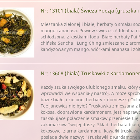
Nr: 13101
(biała) Świeża Poezja (gruszka 
Mieszanka zielonej i białej herbaty o smaku soc
mango i ananasa. Powiew świeżości! Idealna n
schłodzona, z kostkami lodu. Białe herbaty Pai
chińska Sencha i Lung Ching zmieszane z aro
kandyzowanym mango, wiórkami ananasa i żółt
Nr: 13608
(biała) Truskawki z Kardamon
Każdy szuka swojego ulubionego smaku, który g
wprowadzi we wspaniały nastrój. A może sprób
bazie białej i zielonej herbaty z domieszką Oolo
Tee Janowicz nie było? Truskawka zmieszana z 
kokosa, doprawiona kardamonem, jest naprawd
zaskakujące połączenie smaków przeniesie Cię 
zakamarków Twojej duszy. Skład: herbata biała,
kokosowe, ziarna kardamonu, kawałki truskawe
posiada dwie nazwy: "Truskawki z Kardamone