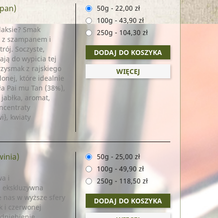
mpan)
50g
-
22,00 zł
100g
-
43,90 zł
laksie? Smak
250g
-
104,30 zł
u z szampanem i
ój. Soczyste,
DODAJ DO KOSZYKA
ją do wypicia tej
zysmak z rajskiego
WIĘCEJ
lonej, które idealnie
ła Pai mu Tan (38%),
 jabłka, aromat,
ncentraty
i}, kwiaty
winia)
50g
-
25,00 zł
100g
-
49,90 zł
a i
250g
-
118,50 zł
i ekskluzywna
e nas w wyższe sfery
DODAJ DO KOSZYKA
k i czerwonej
dniebienie.