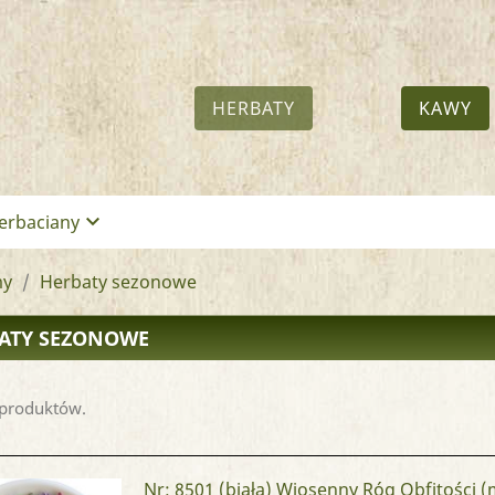
HERBATY
KAWY
keyboard_arrow_down
erbaciany
my
Herbaty sezonowe
ATY SEZONOWE
 produktów.
Nr: 8501
(biała) Wiosenny Róg Obfitości (mali