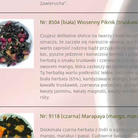
Zawierucha".
Nr: 8504
(biała) Wiosenny Piknik (truskawka,
Czujesz delikatne słońce na twarzy i lekki we w
oznacza, że zaczęła się nareszcie wiosna. Jest t
warto zaprosić rodzinę bądź przyjaciół na wios
koc, pyszne jedzenie i koniecznie termos z prz
herbatą o smaku truskawki i czerwonej porzecz
owocem mango, która zaskoczy wszystkich ws
Tą herbatką warto podkreślić lekkie, rodzinne s
biała herbata (65%), kandyzowane mango, biały
kawałki truskawek, czerwona porzeczka, granul
kwiaty jaśminu, kwiaty magnolii, kwiaty osmantu
róży.
Nr: 9118
(czarna) Marapaya (mango, mara
Doskonała czarna herbata z Indii o egzotycz
mango, marakui i papai. Cudownie świeży nap