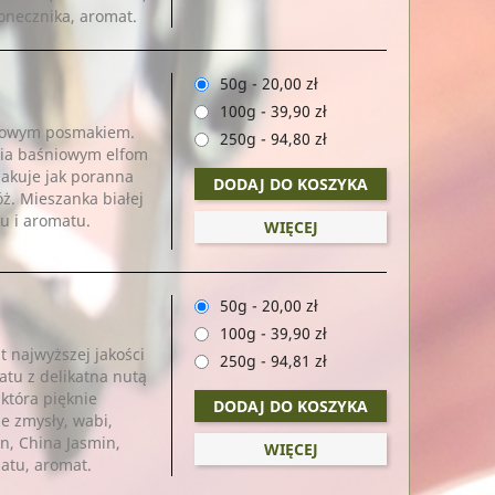
łonecznika, aromat.
50g
-
20,00 zł
100g
-
39,90 zł
ocowym posmakiem.
250g
-
94,80 zł
ia baśniowym elfom
makuje jak poranna
DODAJ DO KOSZYKA
ż. Mieszanka białej
u i aromatu.
WIĘCEJ
50g
-
20,00 zł
100g
-
39,90 zł
 najwyższej jakości
250g
-
94,81 zł
tu z delikatna nutą
 która pięknie
DODAJ DO KOSZYKA
e zmysły, wabi,
n, China Jasmin,
WIĘCEJ
atu, aromat.