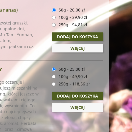
i ananas)
50g
-
20,00 zł
100g
-
39,90 zł
zystej gruszki,
250g
-
94,81 zł
a upalne dni,
 Mu Tan i Yunnan,
DODAJ DO KOSZYKA
matem,
ymi płatkami róż.
WIĘCEJ
em
50g
-
25,00 zł
100g
-
49,90 zł
o oczaruje i
250g
-
118,56 zł
ujesz mieszanki na
ng, której jeszcze w
DODAJ DO KOSZYKA
kawałkami ciętego
ę wyśmienita! To
WIĘCEJ
do najcieplejszych
 zielona, chipsy
k, aromat. Herbata
m" oraz "Zimowa