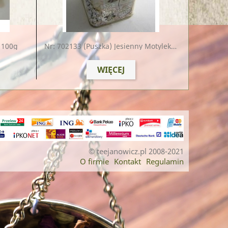
k 100g
Nr: 702133
(puszka) Jesienny Motylek 100g
WIĘCEJ
© teejanowicz.pl 2008-2021
O firmie
Kontakt
Regulamin