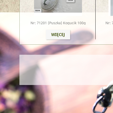
Nr: 71201
(puszka) Kogucik 100g
Nr: 
WIĘCEJ