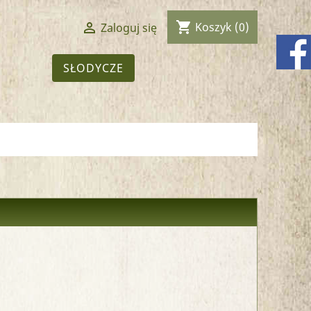
shopping_cart

Koszyk
(0)
Zaloguj się
SŁODYCZE