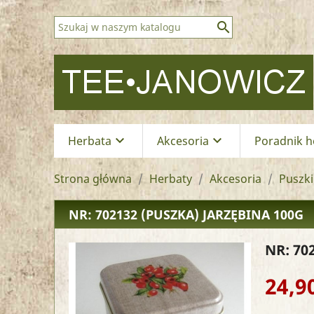

keyboard_arrow_down
keyboard_arrow_down
Herbata
Akcesoria
Poradnik h
Strona główna
Herbaty
Akcesoria
Puszki
NR: 702132
(PUSZKA) JARZĘBINA 100G
NR: 70
24,90