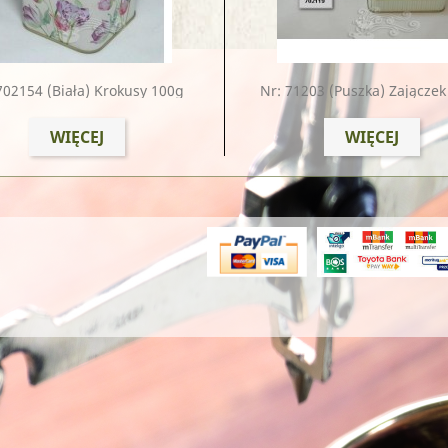
702154
(biała) Krokusy 100g
Nr: 71203
(puszka) Zającze
WIĘCEJ
WIĘCEJ