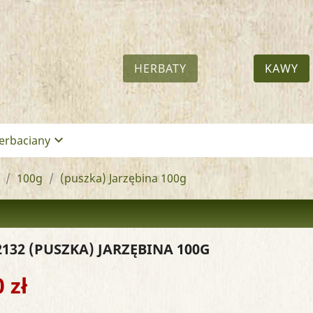
HERBATY
KAWY
keyboard_arrow_down
erbaciany
100g
(puszka) Jarzębina 100g
2132
(PUSZKA) JARZĘBINA 100G
 zł