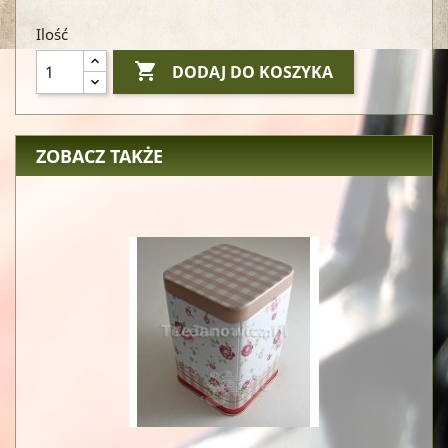
Ilość

DODAJ DO KOSZYKA
ZOBACZ TAKŻE