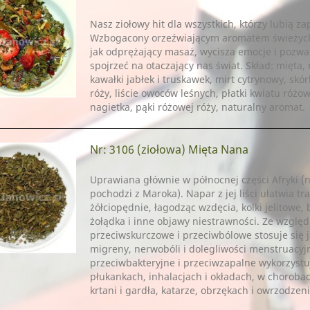
Nasz ziołowy hit dla wszystkich, którzy lubią z
Wzbogacony orzeźwiającym aromatem świeżych
jak odprężający masaż, wycisza emocje i pozw
spojrzeć na otaczający nas świat. Skład: mięta,
kawałki jabłek i truskawek, mirt cytrynowy, skó
róży, liście owoców leśnych, płatki kwiatu różo
nagietka, pąki różowej róży, naturalny aromat.
Nr: 3106
(ziołowa) Mięta Nana
Uprawiana głównie w północnej części Afryki (
pochodzi z Maroka). Napar z jej liści ułatwia tra
żółciopędnie, łagodząc wzdęcia, kolki jelitowe,
żołądka i inne objawy niestrawności. Ze wzglę
przeciwskurczowe i przeciwbólowe stosuje się j
migreny, nerwobóli i dolegliwości menstruacyjn
przeciwbakteryjne i przeciwzapalne wykorzystuj
płukankach, inhalacjach i okładach, w chorobac
krtani i gardła, katarze, obrzękach i owrzodzen