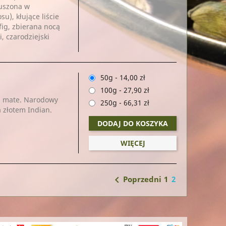
suszona w
u), kłujące liście
fig, zbierana nocą
 czarodziejski
50g
-
14,00 zł
100g
-
27,90 zł
a mate. Narodowy
250g
-
66,31 zł
 złotem Indian.
DODAJ DO KOSZYKA
WIĘCEJ

1
2
Poprzedni