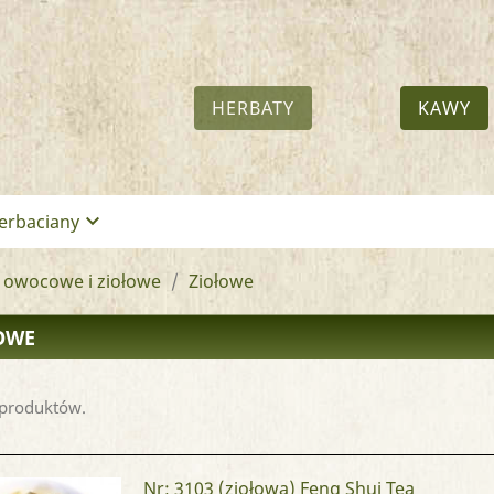
HERBATY
KAWY
keyboard_arrow_down
erbaciany
 owocowe i ziołowe
Ziołowe
OWE
 produktów.
Nr: 3103
(ziołowa) Feng Shui Tea