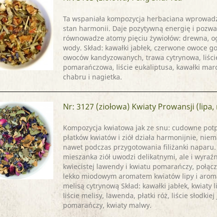
Ta wspaniała kompozycja herbaciana wprowadza
stan harmonii. Daje pozytywną energię i pozw
równowadze atomy pięciu żywiołów: drewna, ogn
wody. Skład: kawałki jabłek, czerwone owoce go
owoców kandyzowanych, trawa cytrynowa, liści
pomarańczowa, liście eukaliptusa, kawałki mar
chabru i nagietka.
Nr: 3127
(ziołowa) Kwiaty Prowansji (lipa,
Kompozycja kwiatowa jak ze snu: cudowne potp
płatków kwiatów i ziół działa harmonijnie, niem
nawet podczas przygotowania filiżanki naparu.
mieszanka ziół uwodzi delikatnymi, ale i wyra
kwiecistej lawendy i kwiatu pomarańczy, połąc
lekko miodowym aromatem kwiatów lipy i arom
melisą cytrynową Skład: kawałki jabłek, kwiaty l
liście melisy, lawenda, płatki róż, liście słodkiej
pomarańczy, kwiaty malwy.