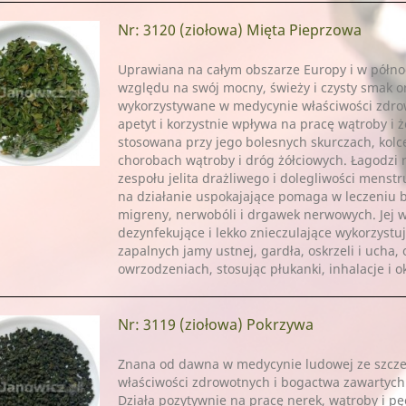
Nr: 3120
(ziołowa) Mięta Pieprzowa
Uprawiana na całym obszarze Europy i w północ
względu na swój mocny, świeży i czysty smak o
wykorzystywane w medycynie właściwości zdro
apetyt i korzystnie wpływa na pracę wątroby i 
stosowana przy jego bolesnych skurczach, kolce
chorobach wątroby i dróg żółciowych. Łagodzi
zespołu jelita drażliwego i dolegliwości menst
na działanie uspokajające pomaga w leczeniu 
migreny, nerwobóli i drgawek nerwowych. Jej w
dezynfekujące i lekko znieczulające wykorzystu
zapalnych jamy ustnej, gardła, oskrzeli i ucha,
owrzodzeniach, stosując płukanki, inhalacje i o
Nr: 3119
(ziołowa) Pokrzywa
Znana od dawna w medycynie ludowej ze szcz
właściwości zdrowotnych i bogactwa zawartych 
Działa pozytywnie na pracę nerek, wątroby i p