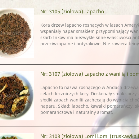
Nr: 3105
(ziołowa) Lapacho
Kora drzew lapacho rosnących w lasach Ameryk
wspaniały napar smakiem przypominający wanil
skarb Inków ma niezwykle silne właściwości an
przeciwzapalne i antyrakowe. Nie zawiera teiny
Nr: 3107
(ziołowa) Lapacho z wanilią i p
Lapacho to nazwa rosnącego w Andach drzewa 
celach leczniczych kory. Doskonały smak soczy
słodki zapach wanilii zachęcają do wypicia choć
naparu. Skład: lapacho, kawałki pomarańczy, s
pomarańczowa i naturalny aromat.
Nr: 3108
(ziołowa) Lomi Lomi (truskawka i