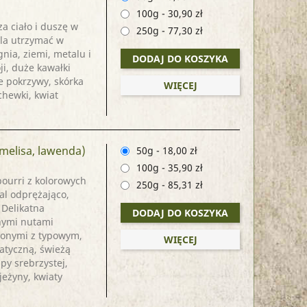
100g
-
30,90 zł
 ciało i duszę w
250g
-
77,30 zł
ala utrzymać w
ia, ziemi, metalu i
DODAJ DO KOSZYKA
ji, duże kawałki
e pokrzywy, skórka
WIĘCEJ
chewki, kwiat
 melisa, lawenda)
50g
-
18,00 zł
100g
-
35,90 zł
ourri z kolorowych
250g
-
85,31 zł
al odprężająco,
 Delikatna
DODAJ DO KOSZYKA
źnymi nutami
zonymi z typowym,
WIĘCEJ
atyczną, świeżą
ipy srebrzystej,
 jeżyny, kwiaty