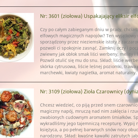
Nr: 3601
(ziołowa) Uspakajający eliksir el
Czy po całym zabieganym dniu w pracy, chciałb
elfowych magicznych napojów? Ten wyjątkowy us
sporządzony przez nieziemskie istoty z zaczar
pozwoli ci spokojnie zasnąć. Zamknij oczy i pocz
zwiewny jak obłok smak liści werbeny, melisy i 
Pozwól otulić się mu do snu. Skład: liście werben
skórka cytrusowa, liście leśnej poziomki, trawa
marchewki, kwiaty nagietka, aromat naturalny.
Nr: 3109
(ziołowa) Zioła Czarownicy (dynia, wiśnia, miechunk
Chcesz wiedzieć, co piją przed snem czarownic
magiczny napój, mruczą nad nim zaklęcia i rzu
zwabionych cudownym aromatem śmiałków. Spec
wykradliśmy jego tajemniczą recepturę. Wypij 
księżyca, a po pełnej barwnych snów nocy obud
narodzony. Skład: kwaśne kawałki zatrutych ja