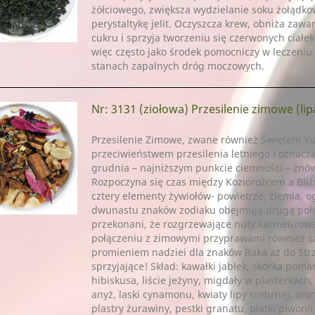
żółciowego, zwiększa wydzielanie soku żołądko
perystaltykę jelit. Oczyszcza krew, obniża zawa
cukru i sprzyja tworzeniu się czerwonych ciałek
więc często jako środek pomocniczy w leczeniu 
stanach zapalnych dróg moczowych.
Nr: 3131
(ziołowa) Przesilenie zimowe (lipa, 
Przesilenie Zimowe, zwane również Świętem Yul
przeciwieństwem przesilenia letniego i oznacza
grudnia – najniższym punkcie ciemności – znów 
Rozpoczyna się czas między Koziorożcem a Bliź
cztery elementy żywiołów- powietrze, ziemia, og
dwunastu znaków zodiaku obejmują drugą poło
przekonani, że rozgrzewające nuty karmelizo
połączeniu z zimowymi przyprawami również są
promieniem nadziei dla znaków Raka aż do Strz
sprzyjające! Skład: kawałki jabłek, skórka poma
hibiskusa, liście jeżyny, migdały w plasterkach
anyż, laski cynamonu, kwiaty lipy srebrnej, arom
plastry żurawiny, pestki granatu, płatki piwonii 