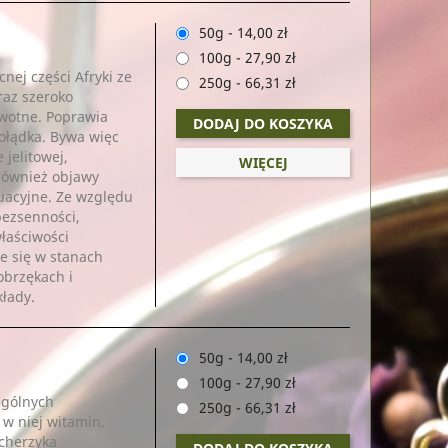
50g
-
14,00 zł
100g
-
27,90 zł
nej części Afryki ze
250g
-
66,31 zł
raz szeroko
wotne. Poprawia
DODAJ DO KOSZYKA
żołądka. Bywa więc
 jelitowej,
WIĘCEJ
 również objawy
ruacyjne. Ze względu
bezsenności,
łaściwości
je się w stanach
 obrzękach i
kłady.
50g
-
14,00 zł
100g
-
27,90 zł
ególnych
250g
-
66,31 zł
w niej witamin.
ęcherzyka