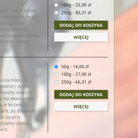
100g
-
35,90 zł
apach i smak mięty.
250g
-
85,31 zł
 truskawek działa
ala pogodnie
DODAJ DO KOSZYKA
 mięta kłosowa,
rka z owoców dzikiej
WIĘCEJ
wej róży, malwy,
50g
-
14,00 zł
100g
-
27,90 zł
nasza mięta
250g
-
66,31 zł
wienie i działa
 bolesne skurcze
DODAJ DO KOSZYKA
du na właściwości
ą w leczeniu
WIĘCEJ
ych. Jej działanie
e się przy
h jamy ustnej,
iach.