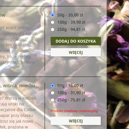
fów
50g
-
20,00 zł
100g
-
39,90 zł
yś wypić jednej z
250g
-
94,81 zł
pakajający eliksir,
owanego lasu,
DODAJ DO KOSZYKA
uj ten delikatny,
leśnej poziomki.
WIĘCEJ
y, liście melisy,
 cytrynowa, kawałki
a) (nowa ulepszona wersja)
50g
-
16,00 zł
100g
-
31,90 zł
e? Warzą w kotłach
250g
-
75,81 zł
cają uroki na
jalnie dla Ciebie
Produkt chwilowo niedostępny.
napar przy blasku
WIĘCEJ
zisz się jak nowo
błek, prażona w