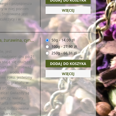
DODAJ DO KOSZYKA
wego i przyspiesza
rty w niej poziom
WIĘCEJ
. Stosowana jest
cukrzycy i w
żurawina, cynamon)
50g
-
14,00 zł
100g
-
27,90 zł
e, jest
250g
-
66,31 zł
 nadzieję: dni po 21
stają się dłuższe!
DODAJ DO KOSZYKA
niętami. Ponieważ
ień i woda, i
WIĘCEJ
wę roku, jesteśmy
wanego granatu w
 przyjemnością i
elca! Gwiazdy są
rańczy, kwiaty
, tarta marchew,
at, liofilizowane
lekarskiej.