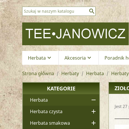

keyboard_arrow_down
keyboard_arrow_down
Herbata
Akcesoria
Poradnik h
Strona główna
Herbaty
Herbata
Herbaty
ZIOŁ
KATEGORIE

Herbata
Jest 27

Herbata czysta

Herbata smakowa