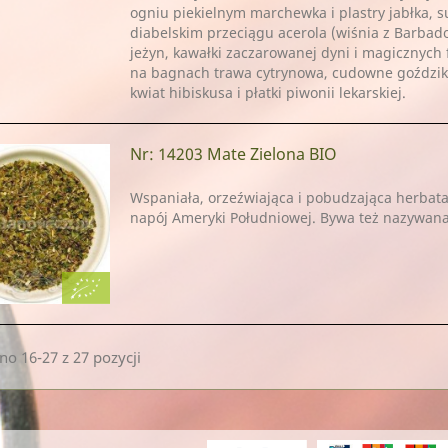
ogniu piekielnym marchewka i plastry jabłka, 
diabelskim przeciągu acerola (wiśnia z Barbados
jeżyn, kawałki zaczarowanej dyni i magicznych 
na bagnach trawa cytrynowa, cudowne goździki,
kwiat hibiskusa i płatki piwonii lekarskiej.
Nr: 14203
Mate Zielona BIO
Wspaniała, orzeźwiająca i pobudzająca herbat
napój Ameryki Południowej. Bywa też nazywana
o 16-27 z 27 pozycji