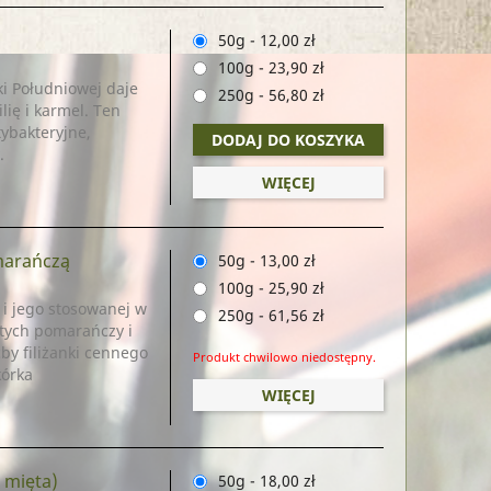
50g
-
12,00 zł
100g
-
23,90 zł
i Południowej daje
250g
-
56,80 zł
ię i karmel. Ten
tybakteryjne,
DODAJ DO KOSZYKA
.
WIĘCEJ
omarańczą
50g
-
13,00 zł
100g
-
25,90 zł
i jego stosowanej w
250g
-
61,56 zł
stych pomarańczy i
by filiżanki cennego
Produkt chwilowo niedostępny.
kórka
WIĘCEJ
 mięta)
50g
-
18,00 zł