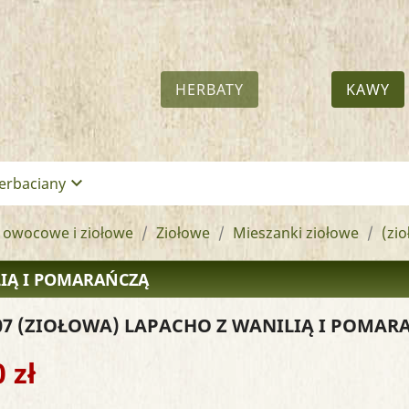
HERBATY
KAWY
keyboard_arrow_down
erbaciany
 owocowe i ziołowe
Ziołowe
Mieszanki ziołowe
(zi
LIĄ I POMARAŃCZĄ
07
(ZIOŁOWA) LAPACHO Z WANILIĄ I POMAR
 zł