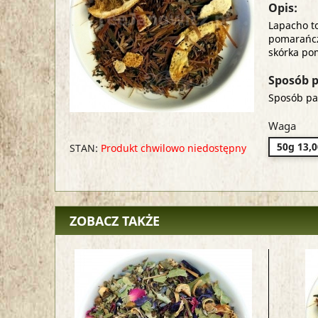
Opis:
Lapacho t
pomarańczy
skórka po
Sposób p
Sposób par
Waga
50g 13,0
STAN:
Produkt chwilowo niedostępny
ZOBACZ TAKŻE