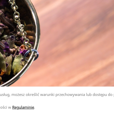
ji usług, możesz określić warunki przechowywania lub dostępu do
ności w
Regulaminie
.