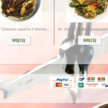
7
(ziołowa) Lapacho Z Wanilią I Pomarańczą
Nr: 3601
(ziołowa) Uspakajający Elik
WIĘCEJ
WIĘCEJ