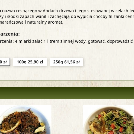
o nazwa rosnącego w Andach drzewa i jego stosowanej w celach lec
 i słodki zapach wanilii zachęcają do wypicia choćby filiżanki ce
marańczowa i naturalny aromat.
arzenia:
zenia: 4 miarki zalać 1 litrem zimnej wody, gotować, doprowadzić
0 zł
100g 25,90 zł
250g 61,56 zł