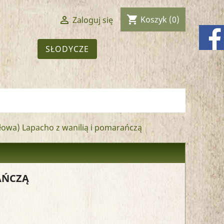
shopping_cart

Koszyk
(0)
Zaloguj się
SŁODYCZE
ołowa) Lapacho z wanilią i pomarańczą
AŃCZĄ