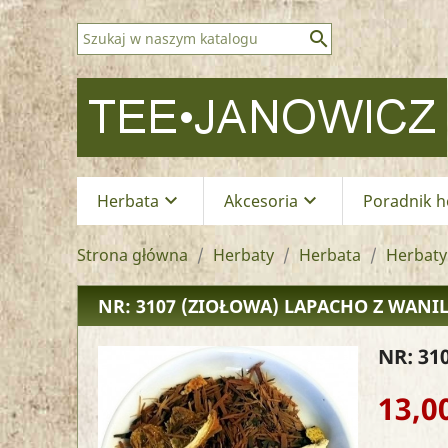

keyboard_arrow_down
keyboard_arrow_down
Herbata
Akcesoria
Poradnik h
Strona główna
Herbaty
Herbata
Herbaty
NR: 3107
(ZIOŁOWA) LAPACHO Z WANI
NR: 31
13,00