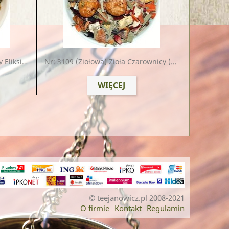
sir Elfów
Nr: 3109
(ziołowa) Zioła Czarownicy (dynia, Wiśnia, Miechunka) (nowa Ulepszona Wersja)
WIĘCEJ
© teejanowicz.pl 2008-2021
O firmie
Kontakt
Regulamin