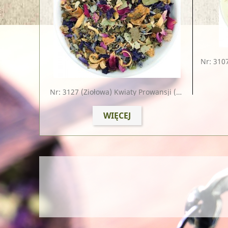
Nr: 310
Nr: 3127
(ziołowa) Kwiaty Prowansji (lipa, Melisa, Lawenda)
WIĘCEJ