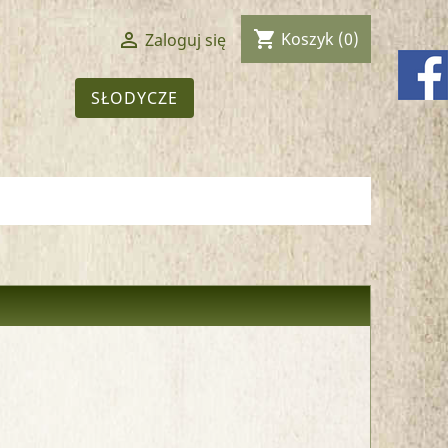
shopping_cart

Koszyk
(0)
Zaloguj się
SŁODYCZE