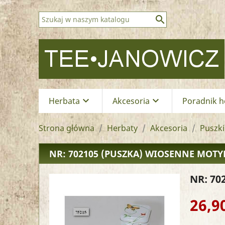

keyboard_arrow_down
keyboard_arrow_down
Herbata
Akcesoria
Poradnik h
Strona główna
Herbaty
Akcesoria
Puszki
NR: 702105
(PUSZKA) WIOSENNE MOTYL
NR: 70
26,90