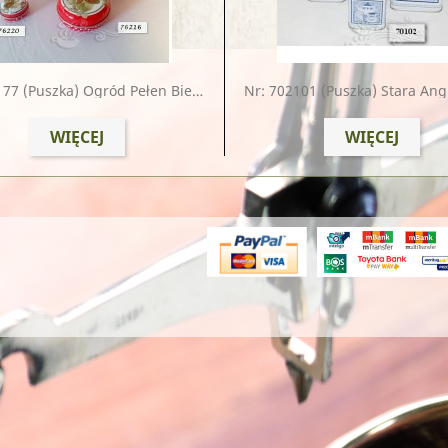
177
(puszka) Ogród Pełen Biedronek 100g
Nr: 702101
(puszka) Stara Ang
WIĘCEJ
WIĘCEJ