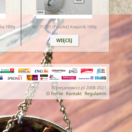
lia 100g
Nr: 71201
(puszka) Kogucik 100g
WIĘCEJ
© teejanowicz.pl 2008-2021
O firmie
Kontakt
Regulamin