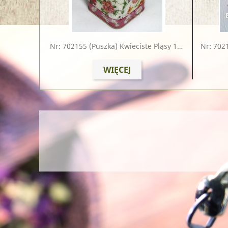
Nr: 702155
(puszka) Kwieciste Pląsy 100g
Nr: 702
WIĘCEJ