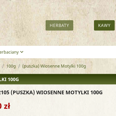
HERBATY
KAWY
keyboard_arrow_down
erbaciany
100g
(puszka) Wiosenne Motylki 100g
KI 100G
2105
(PUSZKA) WIOSENNE MOTYLKI 100G
 zł