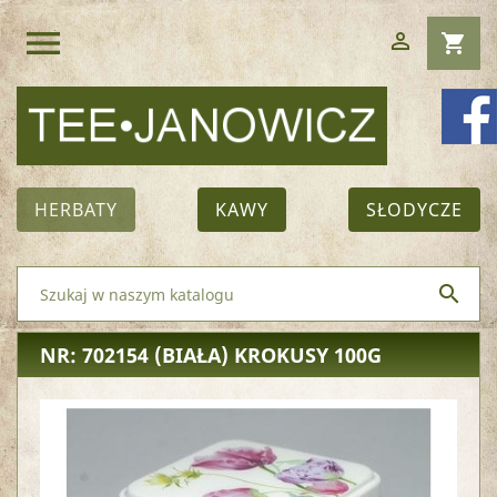
menu

shopping_cart
HERBATY
KAWY
SŁODYCZE

NR: 702154
(BIAŁA) KROKUSY 100G