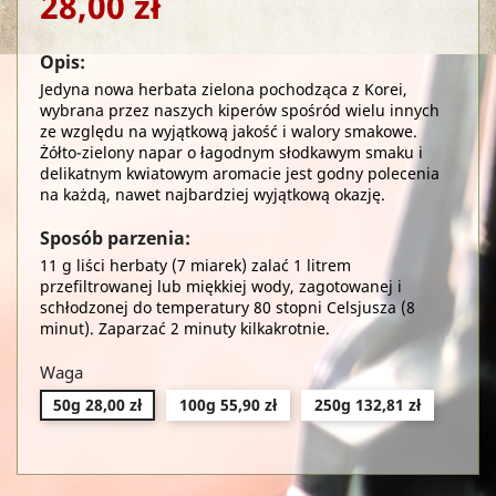
28,00 zł
Opis:
Jedyna nowa herbata zielona pochodząca z Korei,
wybrana przez naszych kiperów spośród wielu innych
ze względu na wyjątkową jakość i walory smakowe.
Żółto-zielony napar o łagodnym słodkawym smaku i
delikatnym kwiatowym aromacie jest godny polecenia
na każdą, nawet najbardziej wyjątkową okazję.
Sposób parzenia:
11 g liści herbaty (7 miarek) zalać 1 litrem
przefiltrowanej lub miękkiej wody, zagotowanej i
schłodzonej do temperatury 80 stopni Celsjusza (8
minut). Zaparzać 2 minuty kilkakrotnie.
Waga
50g 28,00 zł
100g 55,90 zł
250g 132,81 zł