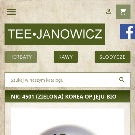
menu

shopping_cart
HERBATY
KAWY
SŁODYCZE

NR: 4501
(ZIELONA) KOREA OP JEJU BIO
ORGANIC