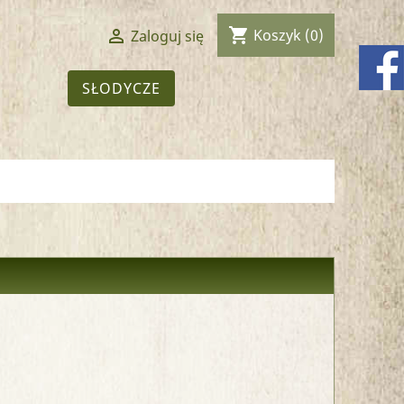
shopping_cart

Koszyk
(0)
Zaloguj się
SŁODYCZE