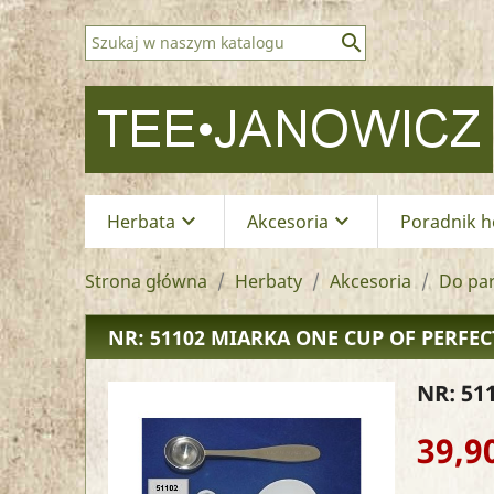

keyboard_arrow_down
keyboard_arrow_down
Herbata
Akcesoria
Poradnik h
Strona główna
Herbaty
Akcesoria
Do par
NR: 51102
MIARKA ONE CUP OF PERFEC
NR: 51
39,90