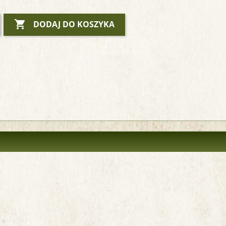

DODAJ DO KOSZYKA