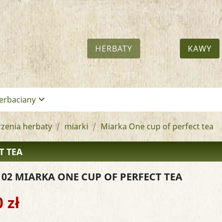
HERBATY
KAWY
keyboard_arrow_down
erbaciany
zenia herbaty
miarki
Miarka One cup of perfect tea
T TEA
102
MIARKA ONE CUP OF PERFECT TEA
 zł