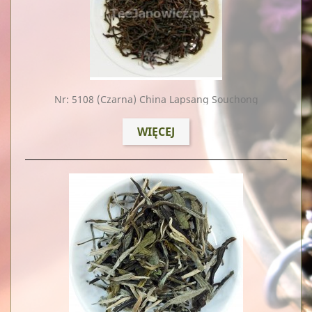
Nr: 5108
(czarna) China Lapsang Souchong
WIĘCEJ