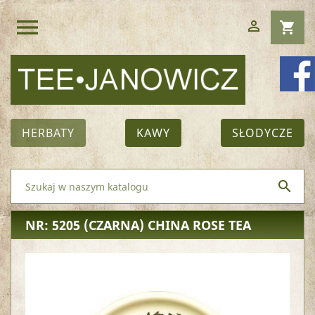
menu

shopping_cart
HERBATY
KAWY
SŁODYCZE

NR: 5205
(CZARNA) CHINA ROSE TEA