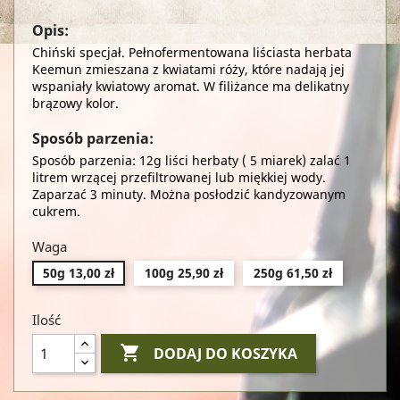
Opis:
Chiński specjał. Pełnofermentowana liściasta herbata
Keemun zmieszana z kwiatami róży, które nadają jej
wspaniały kwiatowy aromat. W filiżance ma delikatny
brązowy kolor.
Sposób parzenia:
Sposób parzenia: 12g liści herbaty ( 5 miarek) zalać 1
litrem wrzącej przefiltrowanej lub miękkiej wody.
Zaparzać 3 minuty. Można posłodzić kandyzowanym
cukrem.
Waga
50g 13,00 zł
100g 25,90 zł
250g 61,50 zł
Ilość

DODAJ DO KOSZYKA