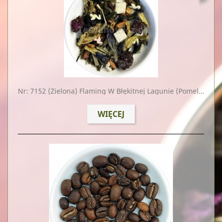
Nr: 7152
(zielona) Flaming W Błękitnej Lagunie (pomelo, Arbuz, Pitaja)
WIĘCEJ