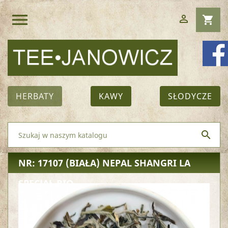
menu

shopping_cart
HERBATY
KAWY
SŁODYCZE

NR: 17107
(BIAŁA) NEPAL SHANGRI LA
SPECJAŁ BIO