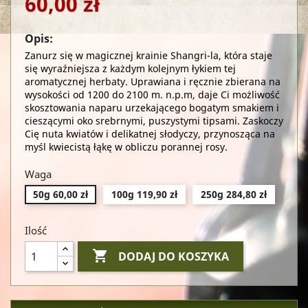
60,00 zł
Opis:
Zanurz się w magicznej krainie Shangri-la, która staje
się wyraźniejsza z każdym kolejnym łykiem tej
aromatycznej herbaty. Uprawiana i ręcznie zbierana na
wysokości od 1200 do 2100 m. n.p.m, daje Ci możliwość
skosztowania naparu urzekającego bogatym smakiem i
cieszącymi oko srebrnymi, puszystymi tipsami. Zaskoczy
Cię nuta kwiatów i delikatnej słodyczy, przynosząca na
myśl kwiecistą łąkę w obliczu porannej rosy.
Waga
50g 60,00 zł
100g 119,90 zł
250g 284,80 zł
Ilość

DODAJ DO KOSZYKA