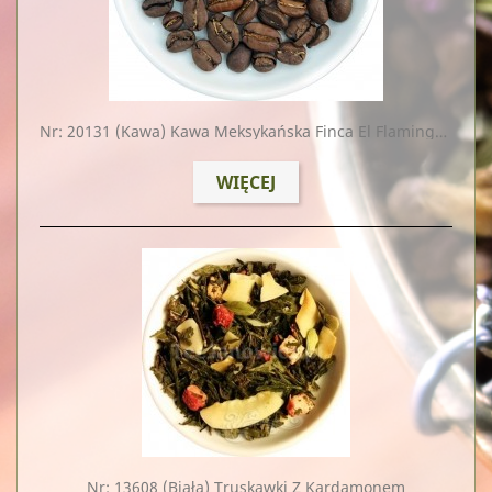
Nr: 20131
(kawa) Kawa Meksykańska Finca El Flamingo BIO
WIĘCEJ
Nr: 13608
(biała) Truskawki Z Kardamonem